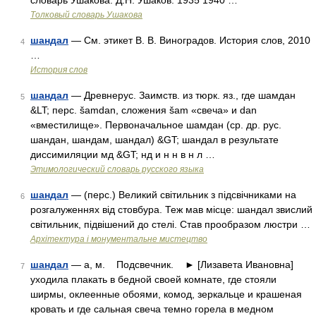
словарь Ушакова. Д.Н. Ушаков. 1935 1940 …
Толковый словарь Ушакова
шандал
— См. этикет В. В. Виноградов. История слов, 2010
4
…
История слов
шандал
— Древнерус. Заимств. из тюрк. яз., где шамдан
5
&LT; перс. šamdan, сложения šam «свеча» и dan
«вместилище». Первоначальное шамдан (ср. др. рус.
шандан, шандам, шандал) &GT; шандал в результате
диссимиляции мд &GT; нд и н н в н л …
Этимологический словарь русского языка
шандал
— (перс.) Великий світильник з підсвічниками на
6
розгалуженнях від стовбура. Теж мав місце: шандал звислий
світильник, підвішений до стелі. Став прообразом люстри …
Архітектура і монументальне мистецтво
шандал
— а, м. Подсвечник. ► [Лизавета Ивановна]
7
уходила плакать в бедной своей комнате, где стояли
ширмы, оклеенные обоями, комод, зеркальце и крашеная
кровать и где сальная свеча темно горела в медном