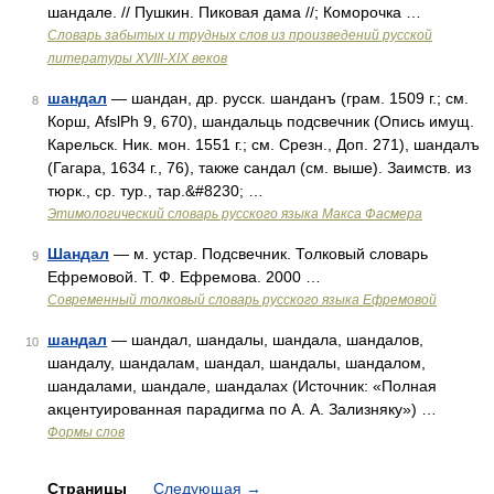
шандале. // Пушкин. Пиковая дама //; Коморочка …
Словарь забытых и трудных слов из произведений русской
литературы ХVIII-ХIХ веков
шандал
— шандан, др. русск. шанданъ (грам. 1509 г.; см.
8
Корш, AfslPh 9, 670), шандальць подсвечник (Опись имущ.
Карельск. Ник. мон. 1551 г.; см. Срезн., Доп. 271), шандалъ
(Гагара, 1634 г., 76), также сандал (см. выше). Заимств. из
тюрк., ср. тур., тар.&#8230; …
Этимологический словарь русского языка Макса Фасмера
Шандал
— м. устар. Подсвечник. Толковый словарь
9
Ефремовой. Т. Ф. Ефремова. 2000 …
Современный толковый словарь русского языка Ефремовой
шандал
— шандал, шандалы, шандала, шандалов,
10
шандалу, шандалам, шандал, шандалы, шандалом,
шандалами, шандале, шандалах (Источник: «Полная
акцентуированная парадигма по А. А. Зализняку») …
Формы слов
Страницы
Следующая
→