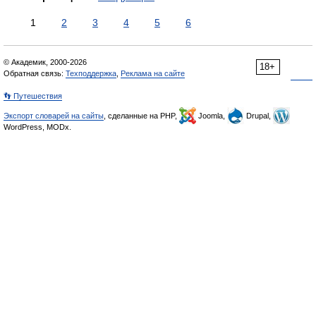
1
2
3
4
5
6
© Академик, 2000-2026
18+
Обратная связь:
Техподдержка
,
Реклама на сайте
👣 Путешествия
Экспорт словарей на сайты
, сделанные на PHP,
Joomla,
Drupal,
WordPress, MODx.